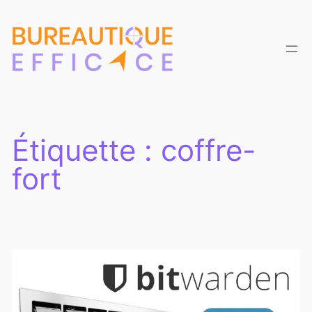
Aller
au
contenu
Étiquette :
coffre-
fort