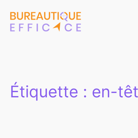
Aller
au
contenu
Étiquette :
en-tê