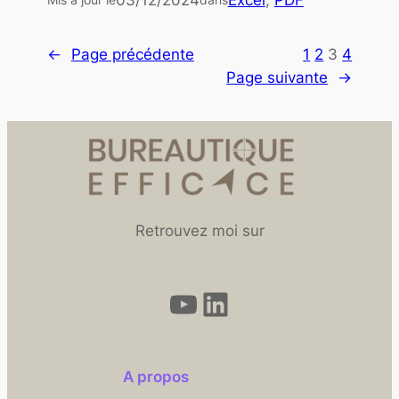
03/12/2024
Excel
, 
PDF
←
Page précédente
1
2
3
4
Page suivante
→
Retrouvez moi sur
YouTube
LinkedIn
A propos